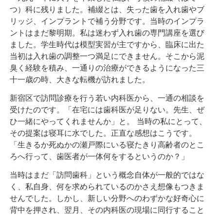
つ）科に残りました。補綴とは、失った歯を入れ歯やブ
リッジ、インプラントで補う分野です。当時のインプラ
ントはまだ黎明期。私は迷わず入れ歯の専門講座を選び
ました。学生時代は模型実習が主ですから、臨床に出た
当初は入れ歯の調整一つ満足にできません。そこから泥
臭く経験を積み、一通りの治療ができるようになった三
十一歳の時、大きな転機が訪れました。
新宿区で訪問診療を行う若い内科医から、一通の相談を
受けたのです。「在宅には歯科医が足りない。先生、ぜ
ひ一緒にやってくれませんか」と。 当時の私にとって、
その提案は寝耳に水でした。正直な感想はこうです。
「生きるか死ぬかの瀬戸際にいる寝たきり高齢者のとこ
ろへ行って、歯医者が一体何をするというのか？」
当時はまだ「訪問歯科」という概念自体が一般的ではな
く、私自身、何を求められているのかさえ想像もつきま
せんでした。しかし、新しい分野へのわずかな好奇心に
背中を押され、翌月、その内科医の現場に同行すること