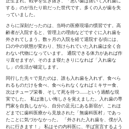
正生まれ。戦争を生き抜き、「悪い歯は抜いて入れ歯に
する」のが当たり前だった世代です。多くの人が歯を失
っていました。
さらに深刻だったのは、当時の医療現場の慣習です。高
齢者が入院すると、管理上の理由などですぐに入れ歯を
外されてしまう。数ヶ月の入院を経て退院する頃には、
口の中の状態が変わり、預けられていた入れ歯は全く合
わない代物になっています。 通院できる体力があれば作
り直せますが、そのまま寝たきりになれば「入れ歯な
し」の生活が確定します。
同行した先々で見たのは、誰も入れ歯を入れず、食べら
れるものだけを食べ、食べられなくなればミキサー食、
次はチューブ栄養、そして死を待つ……という過酷な現
実でした。 私は激しい悔しさを覚えました。入れ歯の専
門家を自負しながら、自分の足元にある新宿が、これほ
どまでに歯科医療から見放された「無歯科医村」であっ
たことに気づかなかった。 「外された入れ歯を、僕が入
れに行きます！」 私はその内科医に、半ば宣言するよう